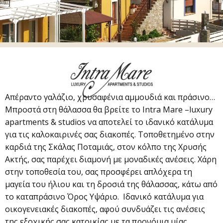
Απέραντο γαλάζιο, χρυσαφένια αμμουδιά και πράσινο…
Μπροστά στη θάλασσα θα βρείτε το Intra Mare –luxury
apartments & studios να αποτελεί το ιδανικό κατάλυμα
για τις καλοκαιρινές σας διακοπές. Τοποθετημένο στην
καρδιά της Σκάλας Ποταμιάς, στον κόλπο της Χρυσής
Ακτής, σας παρέχει διαμονή με μοναδικές ανέσεις. Χάρη
στην τοποθεσία του, σας προσφέρει απλόχερα τη
μαγεία του ήλιου και τη δροσιά της θάλασσας, κάτω από
το καταπράσινο Όρος Υψάριο. Ιδανικό κατάλυμα για
οικογενειακές διακοπές, αφού συνδυάζει τις ανέσεις
της εξοχικής σας κατοικίας με τα προνόμια μίας